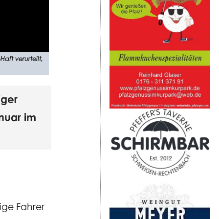
aft verurteilt,
iger
nuar im
ige Fahrer