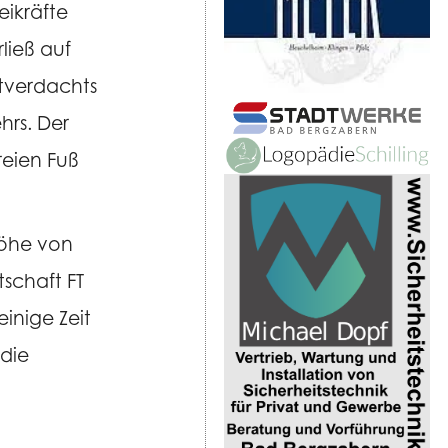
ikräfte
ließ auf
tverdachts
hrs. Der
reien Fuß
Höhe von
schaft FT
inige Zeit
die