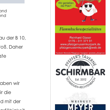
Land
 und
au der B 10,
roß. Daher
ste
haben wir
r die
d mit der