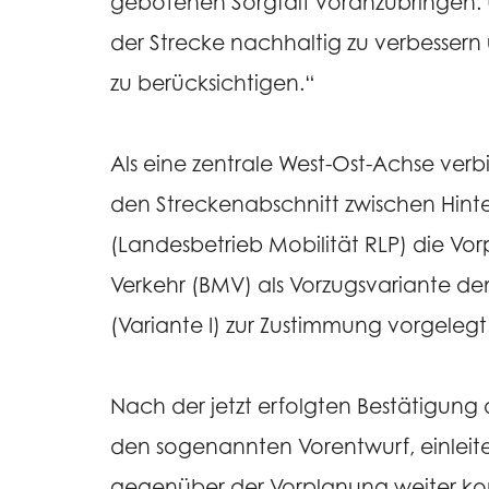
gebotenen Sorgfalt voranzubringen. Uns
der Strecke nachhaltig zu verbesser
zu berücksichtigen.“
Als eine zentrale West-Ost-Achse ver
den Streckenabschnitt zwischen Hint
(Landesbetrieb Mobilität RLP) die V
Verkehr (BMV) als Vorzugsvariante d
(Variante I) zur Zustimmung vorgelegt
Nach der jetzt erfolgten Bestätigung
den sogenannten Vorentwurf, einleite
gegenüber der Vorplanung weiter konk