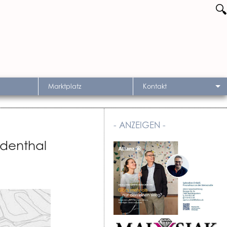
🔍
Marktplatz
Kontakt
- ANZEIGEN -
identhal