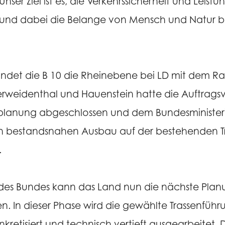
er Ziel ist es, die Verkehrssicherheit und Leistu
n und dabei die Belange von Mensch und Natur 
bindet die B 10 die Rheinebene bei LD mit dem Ra
erweidenthal und Hauenstein hatte die Auftrags
orplanung abgeschlossen und dem Bundesminister
en bestandsnahen Ausbau auf der bestehenden T
.
 des Bundes kann das Land nun die nächste Planu
n. In dieser Phase wird die gewählte Trassenführ
retisiert und technisch vertieft ausgearbeitet. 