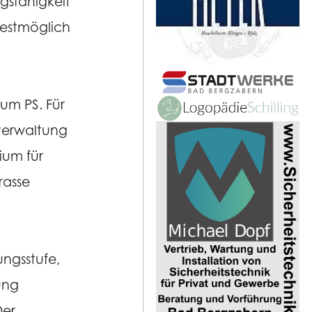
ngsfähigkeit
bestmöglich
um PS. Für
verwaltung
ium für
rasse
ngsstufe,
ung
Der