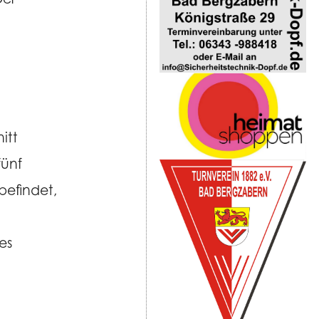
Show larger version
itt
fünf
befindet,
es